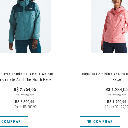
aqueta Feminina 3 em 1 Antora
Jaqueta Feminina Antora 
riclimate Azul The North Face
Face
R$
2.754,05
R$
1.234,05
5% off no pix
5% off no pix
R$
2.899,00
R$
1.299,00
10
x de
R$
289,90
10
x de
R$
129,9
COMPRAR
COMPRAR