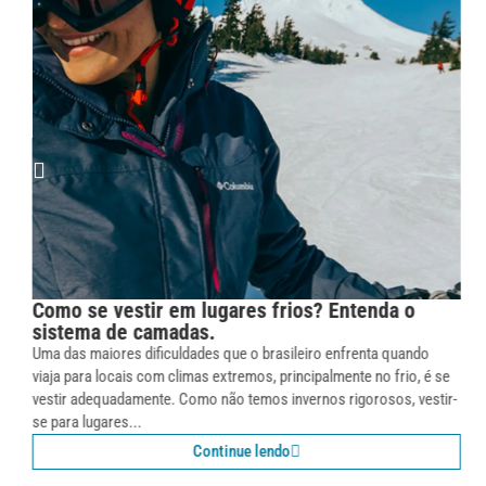
O que é roupa térmica e porque usá-las?
Descubra!
Você sabe o que é a roupa térmica e quais os motivos para utilizá-
las no seu cotidiano? Essa é uma dúvida bastante presente por parte
de muitas pessoas. O questionamento...
Continue lendo