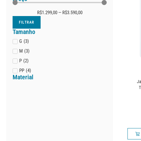
R$
1.299,00
—
R$
3.590,00
FILTRAR
Tamanho
G
(
3
)
M
(
3
)
P
(
2
)
PP
(
4
)
Material
J
T