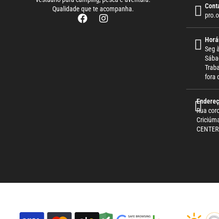
Cont
Qualidade que te acompanha.
pro.
Horá
Seg à
Sába
Trab
fora 
Endere
Rua cor
Criciú
CENTER 