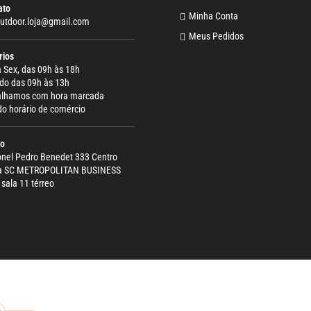
ato
Minha Conta
outdoor.loja@gmail.com
Meus Pedidos
rios
 Sex, das 09h às 18h
do das 09h às 13h
alhamos com hora marcada
do horário de comércio
ço
onel Pedro Benedet 333 Centro
ma SC METROPOLITAN BUSINESS
sala 11 térreo