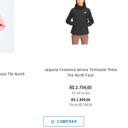
Jaqueta Feminina Antora Triclimate Preta
Rosa The North
The North Face
R$
2.754,05
5% off no pix
R$
2.899,00
10
x de
R$
289,90
0
COMPRAR