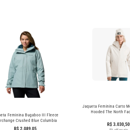
Jaqueta Feminina Carto Mo
Hooded The North Fa
eta Feminina Bugaboo III Fleece
erchange Crushed Blue Columbia
R$
3.030,50
R$
2.089,05
5% off no pix