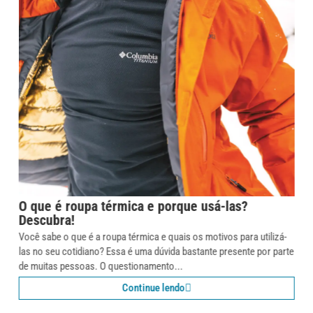
Como se vestir em lugares frios? Entenda o
sistema de camadas.
Uma das maiores dificuldades que o brasileiro enfrenta quando
viaja para locais com climas extremos, principalmente no frio, é se
vestir adequadamente. Como não temos invernos rigorosos, vestir-
se para lugares...
Continue lendo