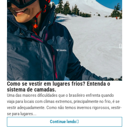
O que é roupa térmica e porque usá-las?
Descubra!
Você sabe o que é a roupa térmica e quais os motivos para utilizá-
las no seu cotidiano? Essa é uma dúvida bastante presente por parte
de muitas pessoas. O questionamento...
Continue lendo