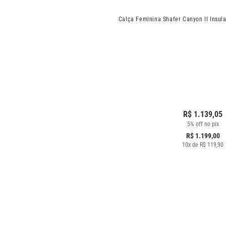
Calça Feminina Shafer Canyon II Insul
R$
1.139,05
5% off no pix
R$
1.199,00
10
x de
R$
119,90