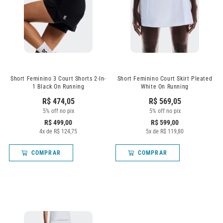
Short Feminino 3 Court Shorts 2-In-
Short Feminino Court Skirt Pleated
1 Black On Running
White On Running
R$
474,05
R$
569,05
5% off no pix
5% off no pix
R$
499,00
R$
599,00
4
x de
R$
124,75
5
x de
R$
119,80
COMPRAR
COMPRAR