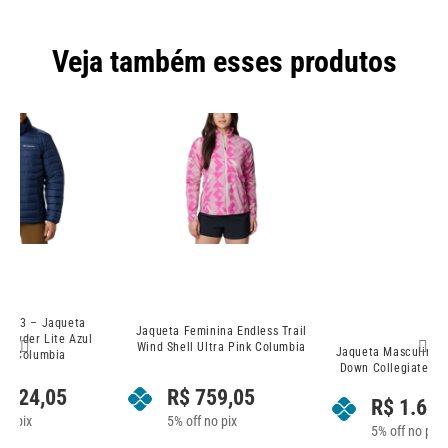
Veja também esses produtos
Jaqueta Feminina Endless Trail
J
Wind Shell Ultra Pink Columbia
Jaqueta Masculina Delta Ridge II
Down Collegiate Navy Columbia
R$
759,05
R$
1.614,05
5% off no pix
5% off no pix