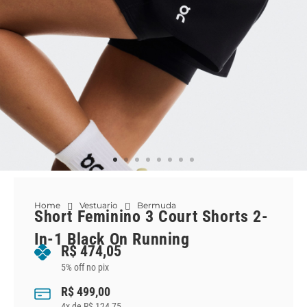
Home
Vestuario
Bermuda
Short Feminino 3 Court Shorts 2-
In-1 Black On Running
R$
474,05
5% off no pix
R$
499,00
4
x de
R$
124,75