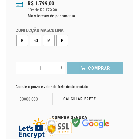
R$
1.799,00
10
x de
R$
179,90
Mais formas de pagamento
CONFECÇÃO MASCULINA
G
GG
M
P
-
+
COMPRAR
Calcule o prazo e valor do frete deste produto
COMPRA SEGURA