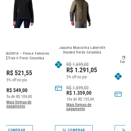
Jaqueta Masculina Labyrinth
Hooded Verde Columbia
no
J
192660335063 – Jaqueta
Feminina Delta Ridge Preta
R$
1.699,00
Columbia
R$
1.291,05
R$
1.424,05
5% off no pix
5% off no pix
R$
1.699,00
R$
1.359,00
R$
1.499,00
10
x de
R$
135,90
10
x de
R$
149,90
Mais formas de
Mais formas de
pagamento
pagamento
COMPRAR
COMPRAR