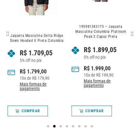
195981343175 – Jaqueta
8
Masculina Columbia Platinum
192660335063 – Jaqueta
e
Peak 2 Capuz Preta
Feminina Delta Ridge Preta
a
Columbia
R$
1.899,05
R$
1.424,05
5% off no pix
5% off no pix
R$
1.999,00
R$
1.499,00
10
x de
R$
199,90
10
x de
R$
149,90
Mais formas de
Mais formas de
pagamento
pagamento
COMPRAR
COMPRAR