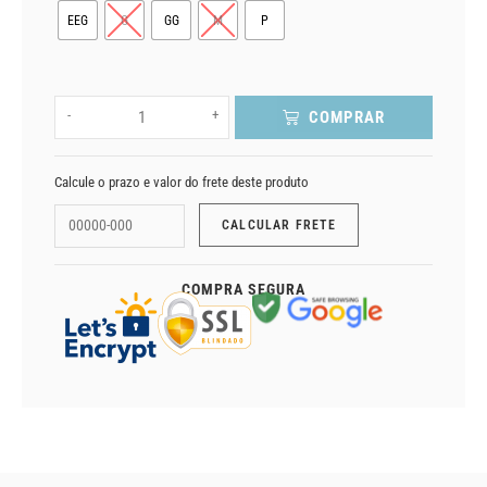
EEG
G
GG
M
P
-
+
COMPRAR
Calcule o prazo e valor do frete deste produto
COMPRA SEGURA