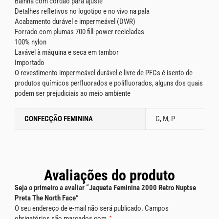
Bainha com cordão para ajuste
Detalhes refletivos no logotipo e no vivo na pala
Acabamento durável e impermeável (DWR)
Forrado com plumas 700 fill-power recicladas
100% nylon
Lavável à máquina e seca em tambor
Importado
O revestimento impermeável durável e livre de PFCs é isento de
produtos químicos perfluorados e polifluorados, alguns dos quais
podem ser prejudiciais ao meio ambiente
CONFECÇÃO FEMININA
G, M, P
Avaliações do produto
Seja o primeiro a avaliar “Jaqueta Feminina 2000 Retro Nuptse
Preta The North Face”
O seu endereço de e-mail não será publicado.
Campos
obrigatórios são marcados com
*