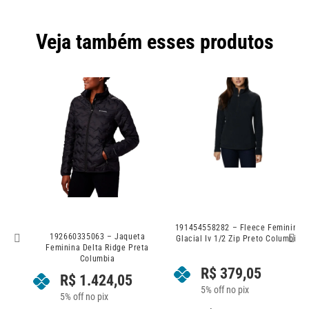
Veja também esses produtos
J
191454558282 – Fleece Feminino
192660335063 – Jaqueta
Glacial Iv 1/2 Zip Preto Columbia
Feminina Delta Ridge Preta
Columbia
R$
379,05
R$
1.424,05
5% off no pix
5% off no pix