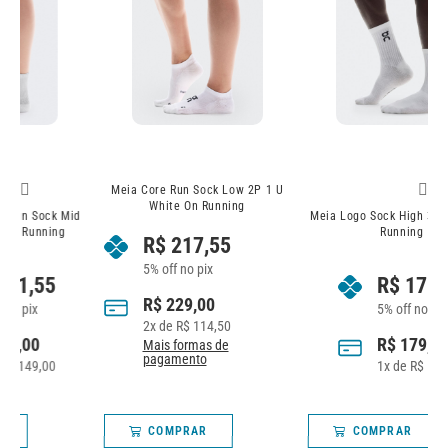
Meia Core Run Sock Low 2P 1 U
White On Running
d
Meia Logo Sock High 3P White On
Running
R$
217,55
5% off no pix
R$
170,05
R$
229,00
5% off no pix
2
x de
R$
114,50
R$
179,00
Mais formas de
pagamento
1
x de
R$
179,00
COMPRAR
COMPRAR