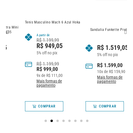
Tenis Masculino Mach 6 Azul Hoka
ni
Sandalia Funkette Preta Ugg
A partir de
R$
1.199,99
R$
949,05
R$
1.519,05
5% off no pix
5% off no pix
R$
1.199,99
R$
1.599,00
R$
999,00
10
x de
R$
159,90
9
x de
R$
111,00
Mais formas de
Mais formas de
pagamento
pagamento
COMPRAR
COMPRAR