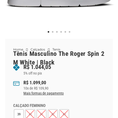
Home
Calçados
Tenis
Tênis Masculino The Roger Spin 2
M White | Black
R$
1.044,05
5% off no pix
R$
1.099,00
10
x de
R$
109,90
Mais formas de pagamento
CALÇADO FEMININO
39
40
41
42
43