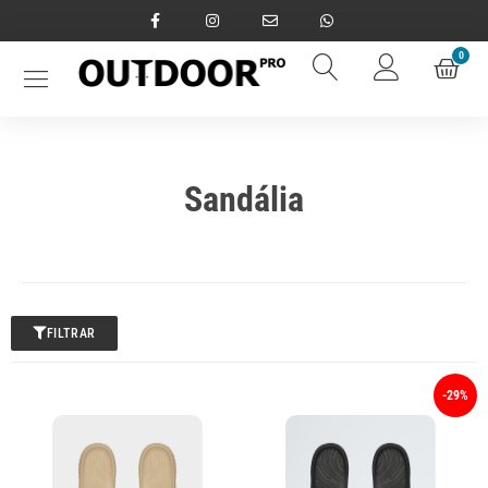
0
Sandália
FILTRAR
-29%