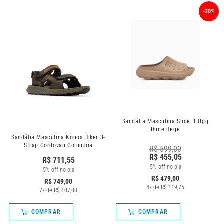
-20%
Sandália Masculina Slide It Ugg
Dune Bege
Sandália Masculina Konos Hiker 3-
Strap Cordovan Columbia
R$
599,00
R$
455,05
R$
711,55
5% off no pix
5% off no pix
R$
479,00
R$
749,00
4
x de
R$
119,75
7
x de
R$
107,00
COMPRAR
COMPRAR