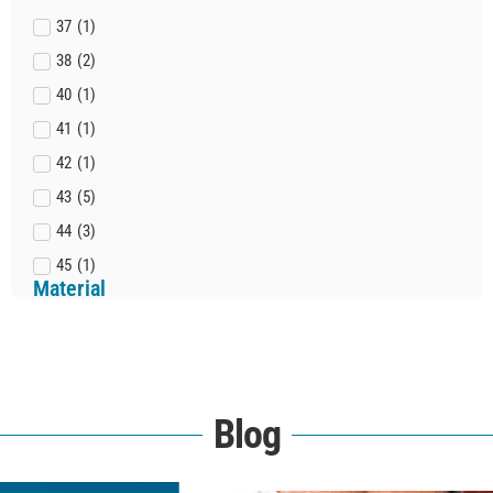
37
(
1
)
38
(
2
)
40
(
1
)
41
(
1
)
42
(
1
)
43
(
5
)
44
(
3
)
45
(
1
)
Material
Blog