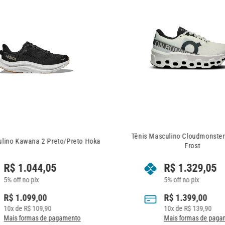
Tênis Masculino Cloudmonster 2 White |
reto Hoka
Frost
R$
1.329,05
5% off no pix
R$
1.399,00
10
x de
R$
139,90
nto
Mais formas de pagamento