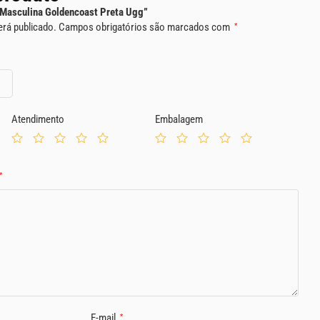
g Masculina Goldencoast Preta Ugg”
erá publicado.
Campos obrigatórios são marcados com
*
Atendimento
Embalagem
*
E-mail
*