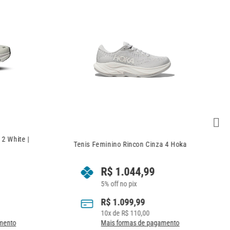
Tenis Feminino Rincon Cinza 4 Hoka
Tênis Feminino Clou
R$
1.044,99
R$
949,
5% off no pix
5% off no pix
R$
1.099,99
R$
999,00
10
x de
R$
110,00
9
x de
R$
111,
Mais formas de pagamento
Mais formas