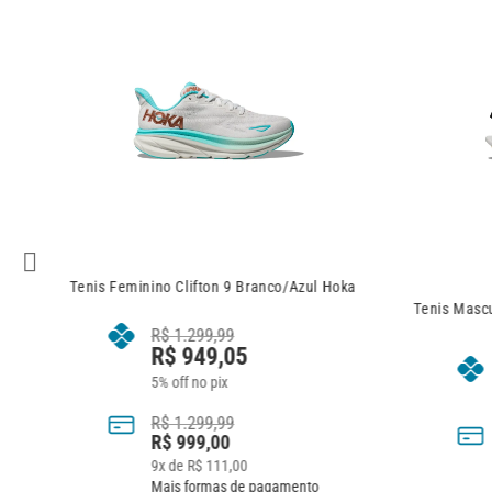
no Clifton 9 Branco/Azul Hoka
Tenis Masculino Kawana 2 Preto/P
R$
1.299,99
R$
949,05
R$
1.044,05
5% off no pix
5% off no pix
R$
1.299,99
R$
1.099,00
R$
999,00
10
x de
R$
109,90
9
x de
R$
111,00
Mais formas de pagame
Mais formas de pagamento