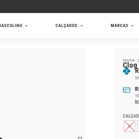
MASCULINO
CALÇADOS
MARCAS
Home
Clog
R
5%
R
1
Ma
CALÇAD
40