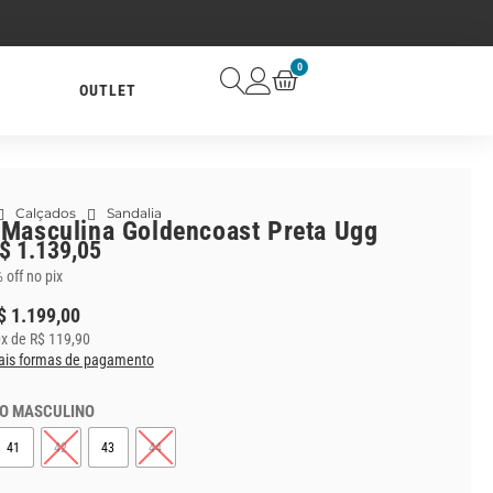
0
OUTLET
Calçados
Sandalia
 Masculina Goldencoast Preta Ugg
$
1.139,05
 off no pix
$
1.199,00
0
x de
R$
119,90
is formas de pagamento
O MASCULINO
41
42
43
44