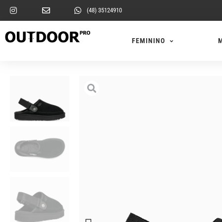
(48) 35124910
FEMININO