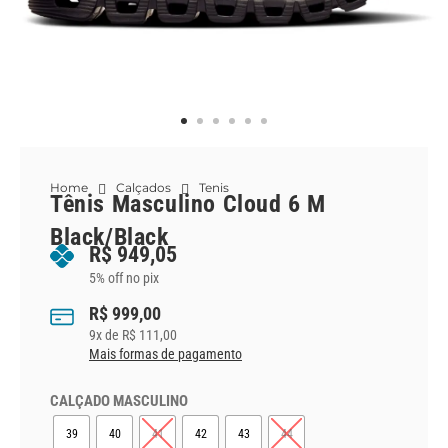
Home
Calçados
Tenis
Tênis Masculino Cloud 6 M
Black/Black
R$
949,05
5% off no pix
R$
999,00
9
x de
R$
111,00
Mais formas de pagamento
CALÇADO MASCULINO
39
40
41
42
43
44