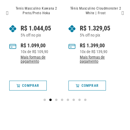
o
Tenis Masculino Kawana 2
Tênis Masculino Cloudmonster 2
Preto/Preto Hoka
White | Frost
R$
1.044,05
R$
1.329,05
5% off no pix
5% off no pix
R$
1.099,00
R$
1.399,00
10
x de
R$
109,90
10
x de
R$
139,90
Mais formas de
Mais formas de
pagamento
pagamento
COMPRAR
COMPRAR