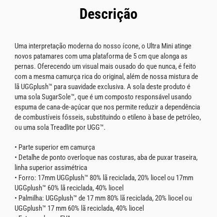
Descrição
Uma interpretação moderna do nosso ícone, o Ultra Mini atinge
novos patamares com uma plataforma de 5 cm que alonga as
pernas. Oferecendo um visual mais ousado do que nunca, é feito
com a mesma camurça rica do original, além de nossa mistura de
lã UGGplush™ para suavidade exclusiva. A sola deste produto é
uma sola SugarSole™, que é um composto responsável usando
espuma de cana-de-açúcar que nos permite reduzir a dependência
de combustíveis fósseis, substituindo o etileno à base de petróleo,
ou uma sola Treadlite por UGG™.
• Parte superior em camurça
• Detalhe de ponto overloque nas costuras, aba de puxar traseira,
linha superior assimétrica
• Forro: 17mm UGGplush™ 80% lã reciclada, 20% liocel ou 17mm
UGGplush™ 60% lã reciclada, 40% liocel
• Palmilha: UGGplush™ de 17 mm 80% lã reciclada, 20% liocel ou
UGGplush™ 17 mm 60% lã reciclada, 40% liocel