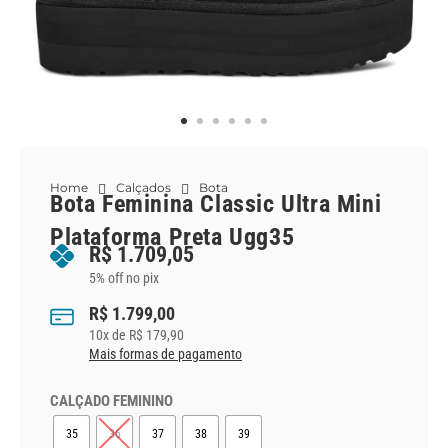
Home
Calçados
Bota
Bota Feminina Classic Ultra Mini
Plataforma Preta Ugg35
R$
1.709,05
5% off no pix
R$
1.799,00
10
x de
R$
179,90
Mais formas de pagamento
CALÇADO FEMININO
35
36
37
38
39