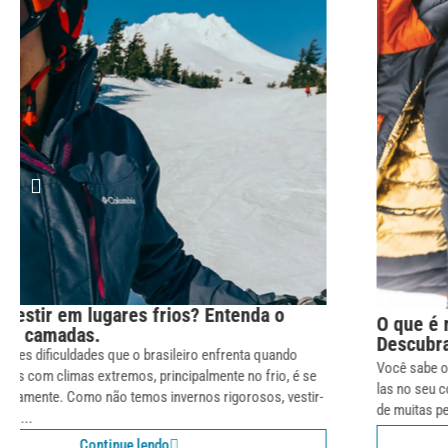
O que é roupa térmica e porque usá-las?
Descubra!
Você sabe o que é a roupa térmica e quais os motivos para utilizá-
las no seu cotidiano? Essa é uma dúvida bastante presente por parte
de muitas pessoas. O questionamento...
Continue lendo