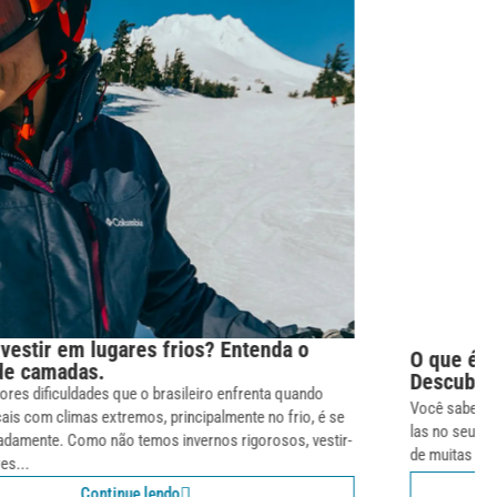
O que é roupa térmica e porque usá-las?
Descubra!
Você sabe o que é a roupa térmica e quais os motivos para utilizá-
las no seu cotidiano? Essa é uma dúvida bastante presente por parte
de muitas pessoas. O questionamento...
Continue lendo