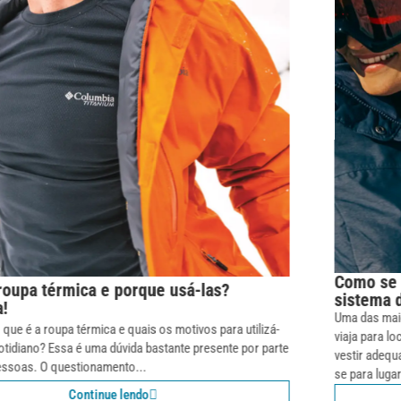
Como se vestir em lugares frios? Entenda o
sistema de camadas.
Uma das maiores dificuldades que o brasileiro enfrenta quando
viaja para locais com climas extremos, principalmente no frio, é se
vestir adequadamente. Como não temos invernos rigorosos, vestir-
se para lugares...
Continue lendo