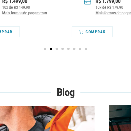
R$
1.499,00
R$
1.799,00
10
x de
R$
149,90
10
x de
R$
179,90
Mais formas de pagamento
Mais formas de paga
MPRAR
COMPRAR
Blog