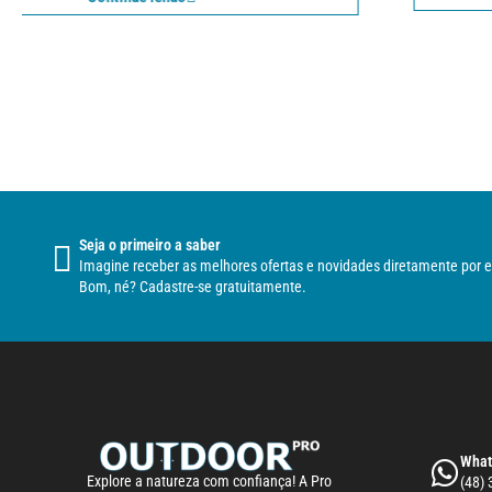
Seja o primeiro a saber
Imagine receber as melhores ofertas e novidades diretamente por e
Bom, né? Cadastre-se gratuitamente.
What
Explore a natureza com confiança! A Pro
(48)