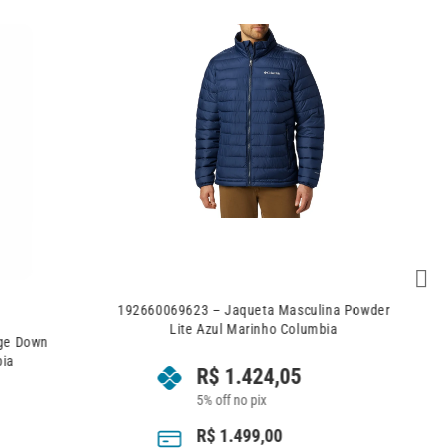
192660069623 – Jaqueta Masculina Powder
Lite Azul Marinho Columbia
dge Down
bia
R$
1.424,05
5% off no pix
R$
1.499,00