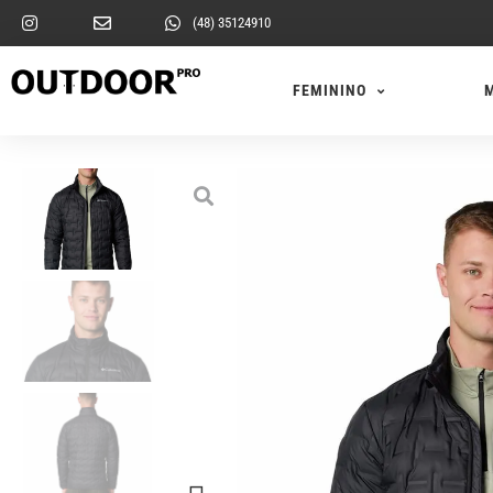
(48) 35124910
FEMININO