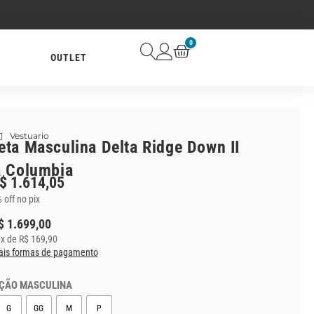
0
OUTLET
Vestuario
eta Masculina Delta Ridge Down II
a Columbia
$
1.614,05
 off no pix
$
1.699,00
0
x de
R$
169,90
is formas de pagamento
ÇÃO MASCULINA
G
GG
M
P