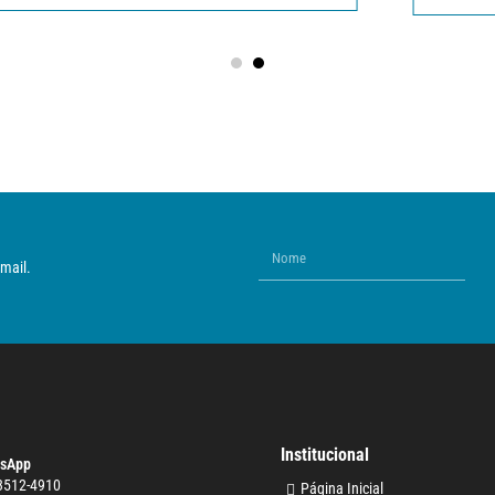
mail.
Institucional
sApp
 3512-4910
Página Inicial