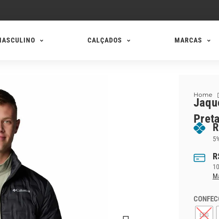
MASCULINO
CALÇADOS
MARCAS
Home
Jaqu
Pret
R
5%
R
1
Ma
CONFEC
EEG