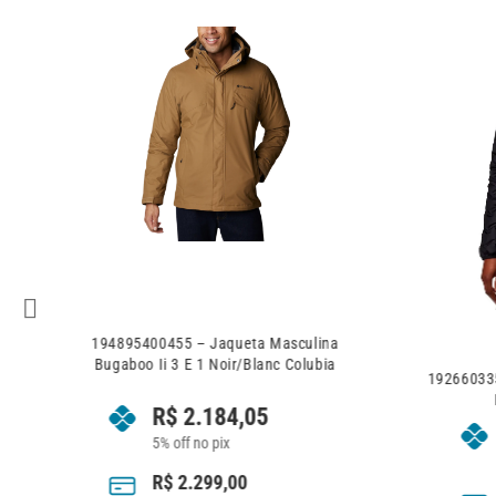
ip
194895400455 – Jaqueta Masculina
Bugaboo Ii 3 E 1 Noir/Blanc Colubia
192660335
R$
2.184,05
5% off no pix
R$
2.299,00