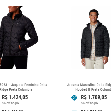
063 – Jaqueta Feminina Delta
Jaqueta Masculina Delta Ri
Ridge Preta Columbia
Hooded II Preta Colum
R$
1.424,05
R$
1.709,05
5% off no pix
5% off no pix