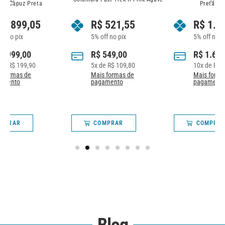
J
Preta Columbia
R$
521,55
R$
1.614,05
5% off no pix
5% off no pix
R$
549,00
R$
1.699,00
5
x de
R$
109,80
10
x de
R$
169,90
Mais formas de
Mais formas de
pagamento
pagamento
COMPRAR
COMPRAR
Blog