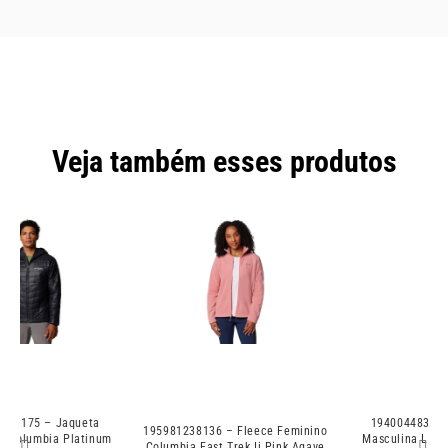
Veja também esses produtos
194004483072 – Jaqueta
195981238136 – Fleece Feminino
Masculina Labyrinth Hooded
Columbia Fast Trek Ii Pink Agave