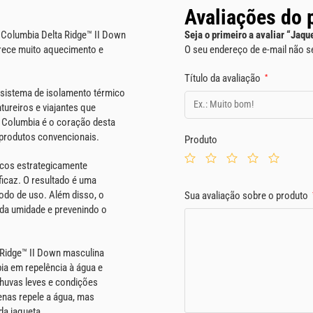
Avaliações do 
ta Columbia Delta Ridge™ II Down
Seja o primeiro a avaliar “Jaq
erece muito aquecimento e
O seu endereço de e-mail não s
Título da avaliação
*
 sistema de isolamento térmico
tureiros e viajantes que
a Columbia é o coração desta
produtos convencionais.
Produto
icos estrategicamente
ficaz. O resultado é uma
odo de uso. Além disso, o
Sua avaliação sobre o produto
 da umidade e prevenindo o
Ridge™ II Down masculina
ia em repelência à água e
chuvas leves e condições
enas repele a água, mas
da jaqueta.