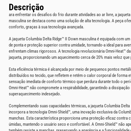
Descrição
ara enfrentar os desafios do frio durante atividades ao ar livre, a jaque
masculina se destaca como uma solução de alta tecnologia. A peça of
conforto, graças à sua tecnologia avançada.
A jaqueta Columbia Delta Ridge™ II Down masculina é equipada com um
de ponta e proteção superior contra umidade, tornando-a ideal para aven
enfrentam climas rigorosos. A tecnologia revolucionária Omni-Heat™ d
jaqueta, proporcionando um aquecimento cerca de 20% mais veloz que 
Esta eficiência térmica é alcançada por meio de pequenos pontos metál
distribuídos no tecido, que refletem e retêm o calor corporal de forma e
sensação imediata de conforto térmico que perdura durante todo o perí
Omni-Heat™ não compromete a respirabilidade, garantindo a dissipação
superaquecimento indesejado.
Complementando suas capacidades térmicas, a jaqueta Columbia Delta 
incorpora a tecnologia Omni-Shield™, uma inovação exclusiva da Columb
manchas. Esta característica proporciona uma proteção eficaz contra 
úmidas, mantendo o usuário seco e confortável. A Omni-Shield™ não ap
também resiste a manchas, preservando a aparência e a funcionalidade 