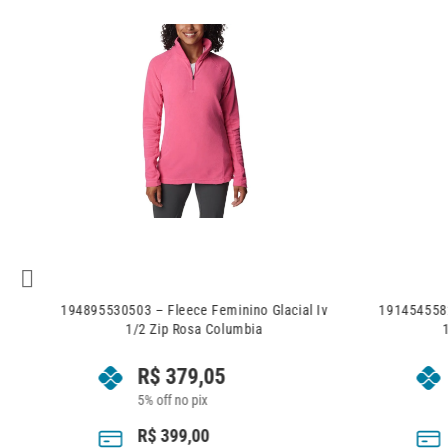
ack
194895530503 – Fleece Feminino Glacial Iv
1914545582
1/2 Zip Rosa Columbia
R$
379,05
5% off no pix
R$
399,00