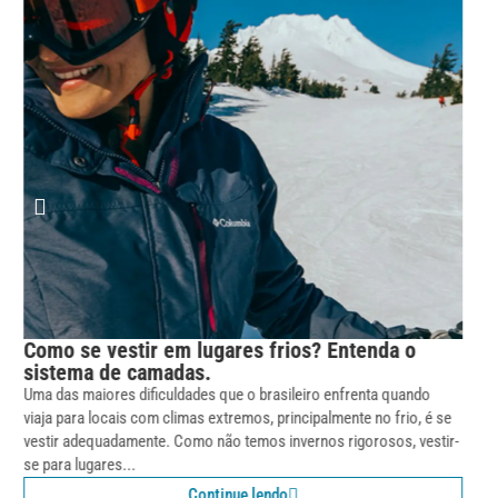
O que é roupa térmica e porque usá-las?
Descubra!
Você sabe o que é a roupa térmica e quais os motivos para utilizá-
las no seu cotidiano? Essa é uma dúvida bastante presente por parte
de muitas pessoas. O questionamento...
Continue lendo