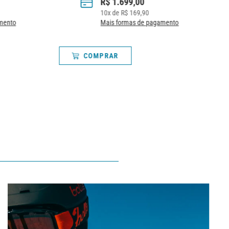
R$
1.699,00
10
x de
R$
169,90
mento
Mais formas de pagamento
COMPRAR