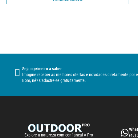
Seja o primeiro a saber
Imagine receber as melhores ofertas e novidades diretamente por e
Bom, né? Cadastre-se gratuitamente.
What
Explore a natureza com confiança! A Pro
(48)