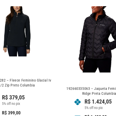
82 – Fleece Feminino Glacial Iv
1/2 Zip Preto Columbia
192660335063 – Jaqueta Femi
Ridge Preta Columbi
R$
379,05
R$
1.424,05
5% off no pix
5% off no pix
R$
399,00