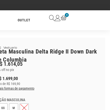
0
OUTLET
Vestuario
eta Masculina Delta Ridge II Down Dark
e Columbia
$
1.614,05
 off no pix
$
1.699,00
0
x de
R$
169,90
is formas de pagamento
ÇÃO MASCULINA
GG
M
P