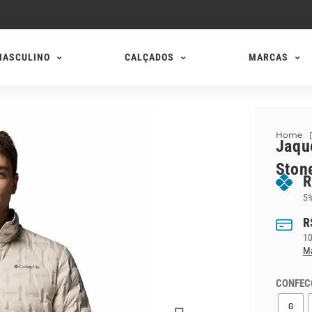
MASCULINO
CALÇADOS
MARCAS
Home
Jaqu
Ston
R
5%
R
1
Ma
CONFEC
G