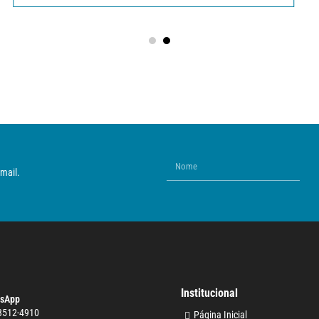
mail.
Institucional
sApp
 3512-4910
Página Inicial