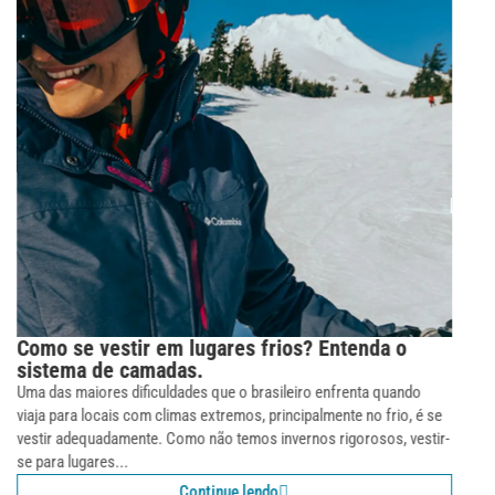
O que é roupa térmica e porque usá-las?
Descubra!
Você sabe o que é a roupa térmica e quais os motivos para utilizá-
las no seu cotidiano? Essa é uma dúvida bastante presente por parte
de muitas pessoas. O questionamento...
Continue lendo