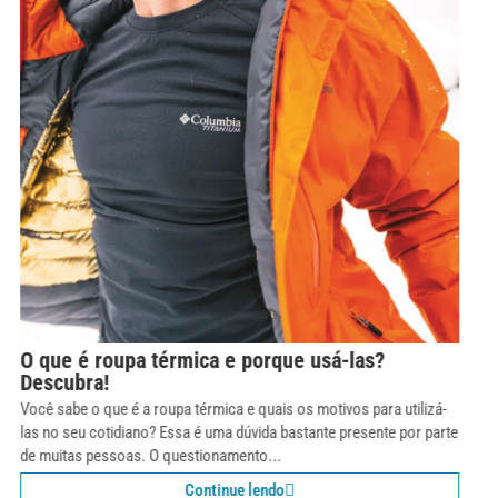
Como se vestir em lugares frios? Entenda o
sistema de camadas.
Uma das maiores dificuldades que o brasileiro enfrenta quando
viaja para locais com climas extremos, principalmente no frio, é se
vestir adequadamente. Como não temos invernos rigorosos, vestir-
se para lugares...
Continue lendo