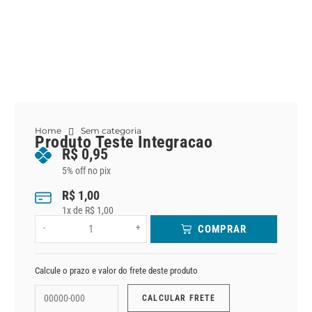
Home
Sem categoria
Produto Teste Integracao
R$
0,95
5% off no pix
R$
1,00
1
x de
R$
1,00
-
+
COMPRAR
Calcule o prazo e valor do frete deste produto