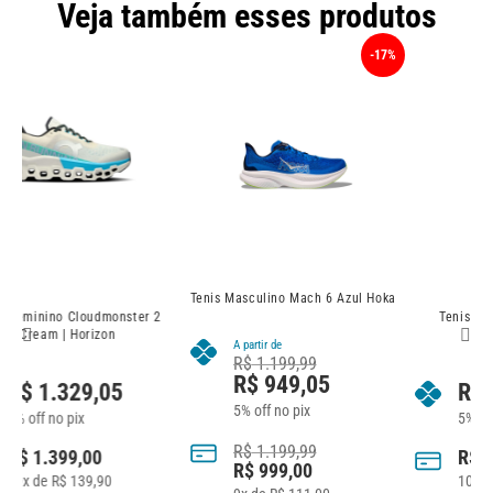
Veja também esses produtos
-17%
Tenis Masculino Mach 6 Azul Hoka
2
Tenis Masculino Cloud X 4
T
Black/Eclipse
A partir de
R$
1.199,99
R$
949,05
R$
1.044,05
5% off no pix
5% off no pix
R$
1.199,99
R$
1.099,00
R$
999,00
10
x de
R$
109,90