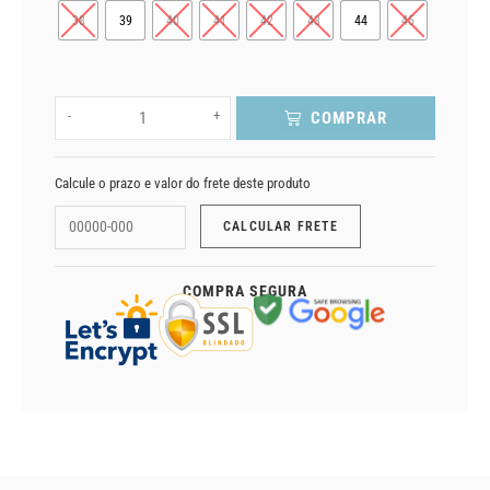
38
39
40
41
42
43
44
45
-
+
COMPRAR
Calcule o prazo e valor do frete deste produto
COMPRA SEGURA