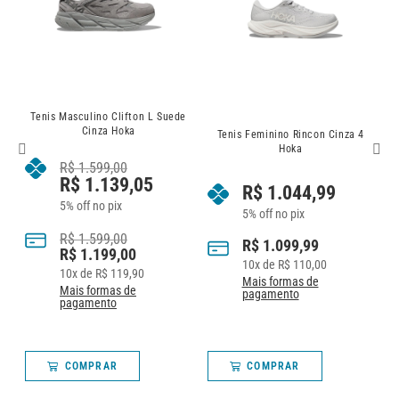
de
Sandalia Unisex Ora Recovery
Slide 3 Hoka
Tenis Feminino Rincon Cinza 4
Hoka
R$
599,00
R$
398,05
R$
1.044,99
5% off no pix
5% off no pix
R$
599,00
R$
1.099,99
R$
419,00
10
x de
R$
110,00
4
x de
R$
104,75
Mais formas de
Mais formas de
pagamento
pagamento
COMPRAR
COMPRAR