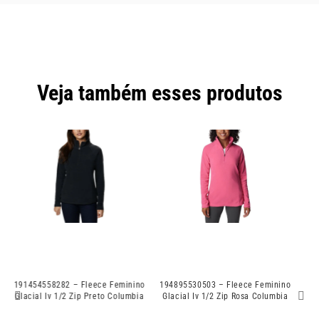
Veja também esses produtos
no
194895530503 – Fleece Feminino
1
192660335063 – Jaqueta
ia
Glacial Iv 1/2 Zip Rosa Columbia
C
Feminina Delta Ridge Preta
Columbia