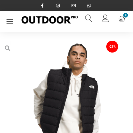
0
-29%