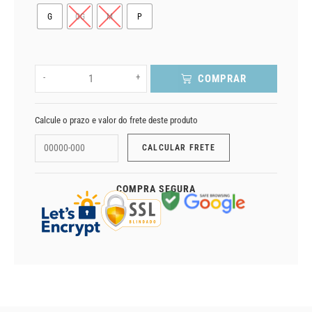
G
GG
M
P
-
+
COMPRAR
Calcule o prazo e valor do frete deste produto
COMPRA SEGURA