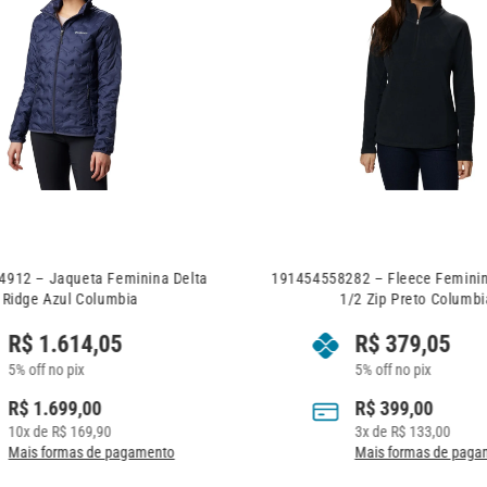
912 – Jaqueta Feminina Delta
191454558282 – Fleece Feminino
Ridge Azul Columbia
1/2 Zip Preto Columbi
R$
1.614,05
R$
379,05
5% off no pix
5% off no pix
R$
1.699,00
R$
399,00
10
x de
R$
169,90
3
x de
R$
133,00
Mais formas de pagamento
Mais formas de paga