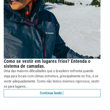
O que é roupa térmica e porque usá-las?
Descubra!
Você sabe o que é a roupa térmica e quais os motivos para utilizá-
las no seu cotidiano? Essa é uma dúvida bastante presente por parte
de muitas pessoas. O questionamento...
Continue lendo