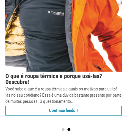
Como se vestir em lugares frios? Entenda o
sistema de camadas.
Uma das maiores dificuldades que o brasileiro enfrenta quando
viaja para locais com climas extremos, principalmente no frio, é se
vestir adequadamente. Como não temos invernos rigorosos, vestir-
se para lugares...
Continue lendo