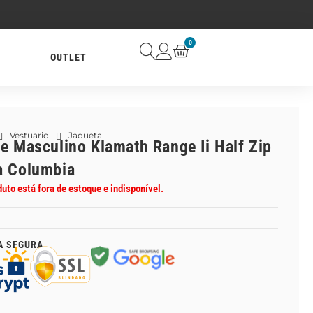
0
OUTLET
Vestuario
Jaqueta
ce Masculino Klamath Range Ii Half Zip
a Columbia
duto está fora de estoque e indisponível.
A SEGURA