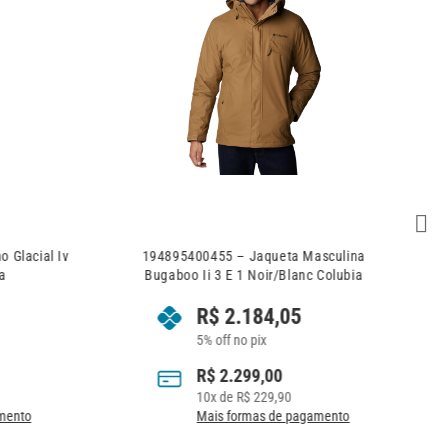
J
 Glacial Iv
194895400455 – Jaqueta Masculina
a
Bugaboo Ii 3 E 1 Noir/Blanc Colubia
R$
2.184,05
5% off no pix
R$
2.299,00
10
x de
R$
229,90
mento
Mais formas de pagamento