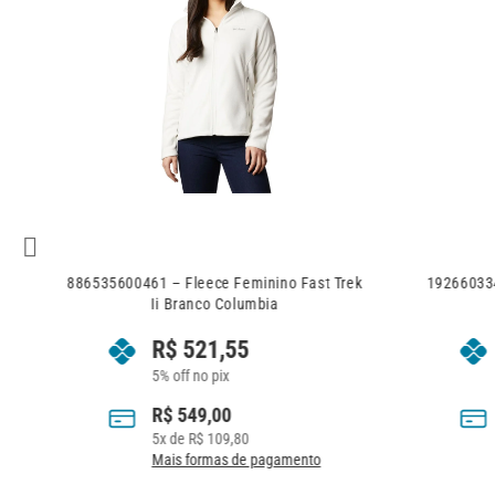
ek
886535600461 – Fleece Feminino Fast Trek
192660334
Ii Branco Columbia
R$
521,55
5% off no pix
R$
549,00
5
x de
R$
109,80
Mais formas de pagamento