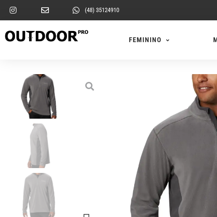
(48) 35124910
FEMININO