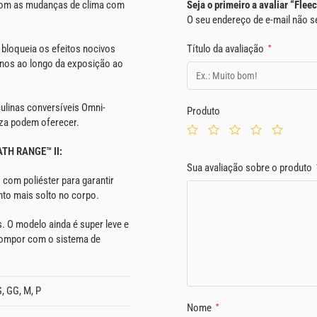
 com as mudanças de clima com
Seja o primeiro a avaliar “Fle
O seu endereço de e-mail não s
bloqueia os efeitos nocivos
Título da avaliação
*
danos ao longo da exposição ao
ulinas conversíveis Omni-
Produto
eza podem oferecer.
H RANGE™ II:
Sua avaliação sobre o produto
 com poliéster para garantir
to mais solto no corpo.
s. O modelo ainda é super leve e
compor com o sistema de
, GG, M, P
Nome
*