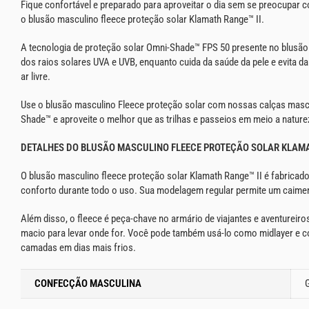
Fique confortável e preparado para aproveitar o dia sem se preocupar
o blusão masculino fleece proteção solar Klamath Range™ II.
A tecnologia de proteção solar Omni-Shade™ FPS 50 presente no blusão 
dos raios solares UVA e UVB, enquanto cuida da saúde da pele e evita 
ar livre.
Use o blusão masculino Fleece proteção solar com nossas calças masc
Shade™ e aproveite o melhor que as trilhas e passeios em meio a natur
DETALHES DO BLUSÃO MASCULINO FLEECE PROTEÇÃO SOLAR KLAMAT
O blusão masculino fleece proteção solar Klamath Range™ II é fabricado
conforto durante todo o uso. Sua modelagem regular permite um caimen
Além disso, o fleece é peça-chave no armário de viajantes e aventureiro
macio para levar onde for. Você pode também usá-lo como midlayer e 
camadas em dias mais frios.
CONFECÇÃO MASCULINA
G