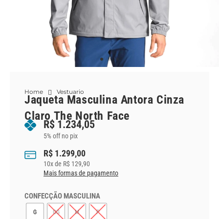
Home
Vestuario
Jaqueta Masculina Antora Cinza
Claro The North Face
R$
1.234,05
5% off no pix
R$
1.299,00
10
x de
R$
129,90
Mais formas de pagamento
CONFECÇÃO MASCULINA
G
GG
M
P