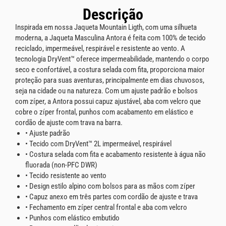
Descrição
Inspirada em nossa Jaqueta Mountain Ligth, com uma silhueta
moderna, a Jaqueta Masculina Antora é feita com 100% de tecido
reciclado, impermeável, respirável e resistente ao vento. A
tecnologia DryVent™ oferece impermeabilidade, mantendo o corpo
seco e confortável, a costura selada com fita, proporciona maior
proteção para suas aventuras, principalmente em dias chuvosos,
seja na cidade ou na natureza. Com um ajuste padrão e bolsos
com zíper, a Antora possui capuz ajustável, aba com velcro que
cobre o zíper frontal, punhos com acabamento em elástico e
cordão de ajuste com trava na barra.
• Ajuste padrão
• Tecido com DryVent™ 2L impermeável, respirável
• Costura selada com fita e acabamento resistente à água não
fluorada (non-PFC DWR)
• Tecido resistente ao vento
• Design estilo alpino com bolsos para as mãos com zíper
• Capuz anexo em três partes com cordão de ajuste e trava
• Fechamento em zíper central frontal e aba com velcro
• Punhos com elástico embutido