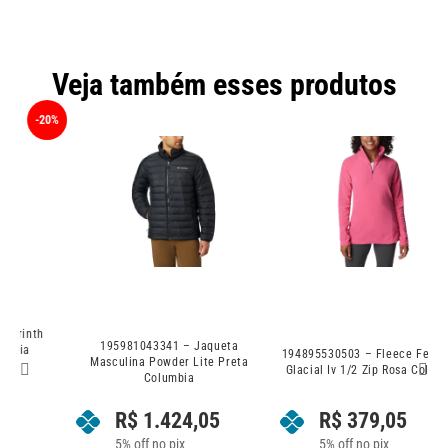
Veja também esses produtos
0%
195981043341 – Jaqueta
194895530503 – Fleece Feminino
Masculina Powder Lite Preta
Glacial Iv 1/2 Zip Rosa Columbia
M
Columbia
R$
1.424,05
R$
379,05
5% off no pix
5% off no pix