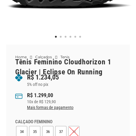
Home
Calçados
Tenis
Tênis Feminino Cloudhorizon 1
Glacier | Eclipse On Running
R$
1.234,05
5% off no pix
R$
1.299,00
10
x de
R$
129,90
Mais formas de pagamento
CALÇADO FEMININO
34
35
36
37
38