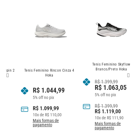
Tenis Feminino Skyflow
Branco/Preto Hoka
 2
Tenis Feminino Rincon Cinza 4
Hoka
R$
1.399,99
R$
1.063,05
R$
1.044,99
5% off no pix
5% off no pix
R$
1.399,99
R$
1.099,99
R$
1.119,00
10
x de
R$
110,00
10
x de
R$
111,90
Mais formas de
Mais formas de
pagamento
pagamento